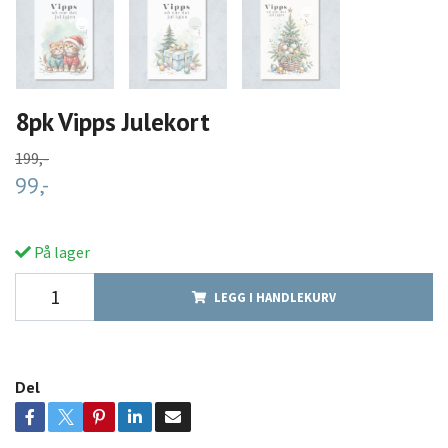
8pk Vipps Julekort
199,-
99,-
På lager
LEGG I HANDLEKURV
Del