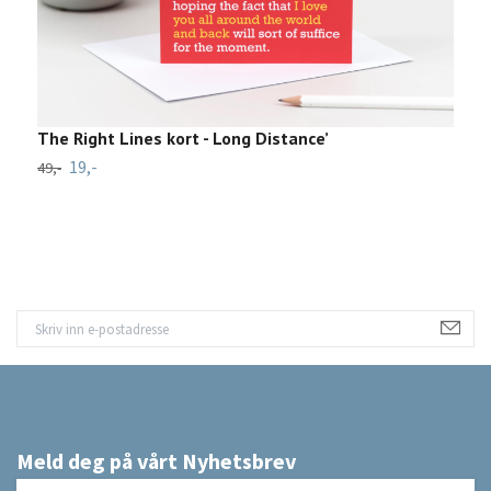
The Right Lines kort - Long Distance’
G
19,-
49,-
25
Meld deg på vårt Nyhetsbrev