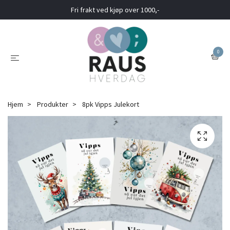
Fri frakt ved kjøp over 1000,-
0
Hjem
Produkter
8pk Vipps Julekort