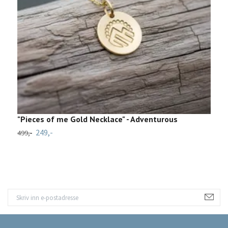
"Pieces of me Gold Necklace" - Adventurous
B
249,-
499,-
39