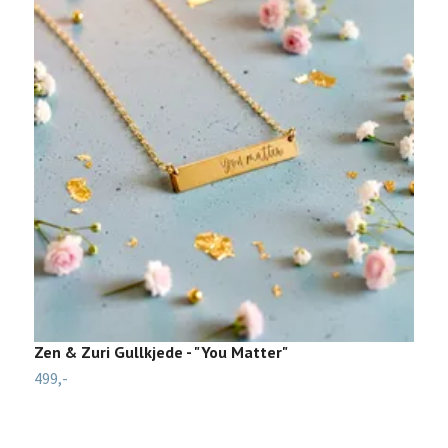
Zen & Zuri Gullkjede - "You Matter"
B
499,-
39