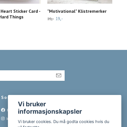
 Heart Sticker Card -
"Motivational" Klistremerker
"Bri
Hard Things
19,-
39,-
39,-
Sosiale medier
Vi bruker
informasjonskapsler
Facebook
Instagram
Vi bruker cookies. Du må godta cookies hvis du