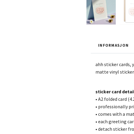
INFORMASJON
ahh sticker cards,
matte vinyl sticker
sticker card detai
• A2 folded card (4.
• professionally p
• comes with a ma
• each greeting car
• detach sticker fr