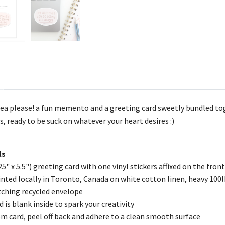
 yea please! a fun memento and a greeting card sweetly bundled to
s, ready to be suck on whatever your heart desires :)
ls
25" x 5.5") greeting card with one vinyl stickers affixed on the front
rinted locally in Toronto, Canada on white cotton linen, heavy 100
tching recycled envelope
d is blank inside to spark your creativity
om card, peel off back and adhere to a clean smooth surface