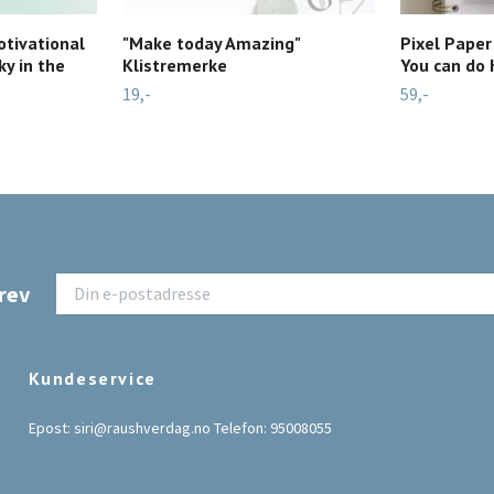
otivational
"Make today Amazing"
Pixel Paper
ky in the
Klistremerke
You can do 
19,-
59,-
rev
Kundeservice
Epost:
siri@raushverdag.no
Telefon: 95008055