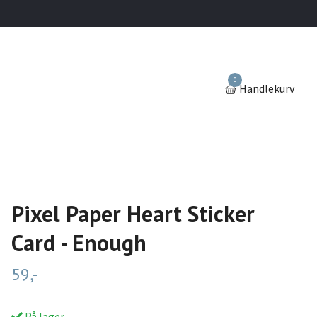
0
Handlekurv
Pixel Paper Heart Sticker
Card - Enough
59,-
På lager