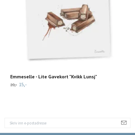
Emmeselle - Lite Gavekort "Kvikk Lunsj"
C
15,-
4
20,-