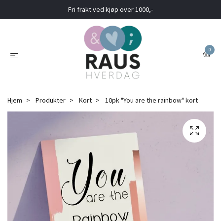
Fri frakt ved kjøp over 1000,-
0
Hjem
Produkter
Kort
10pk "You are the rainbow" kort