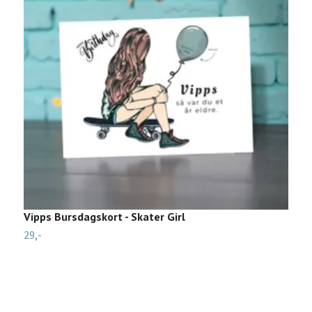
Vipps Bursdagskort - Skater Girl
B
29,-
19