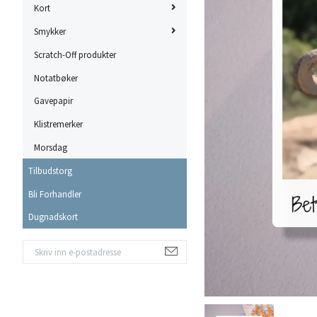
Kort
Smykker
Scratch-Off produkter
Notatbøker
Gavepapir
Klistremerker
Morsdag
Tilbudstorg
Bli Forhandler
Dugnadskort