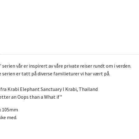
serien vår er inspirert av våre private reiser rundt om i verden.
e serien er tatt på diverse familieturer vi har vært på.
 fra Krabi Elephant Sanctuary I Krabi, Thailand
Better an Oops than a What if"
 x 105mm
ikke med.