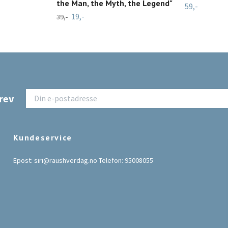
the Man, the Myth, the Legend"
59,-
19,-
39,-
rev
Kundeservice
Epost:
siri@raushverdag.no
Telefon: 95008055