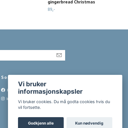
gingerbread Christmas
Und
89,-
89,-
Sosiale medier
Vi bruker
informasjonskapsler
Facebook
Instagram
Vi bruker cookies. Du må godta cookies hvis du
vil fortsette.
Godkjenn alle
Kun nødvendig