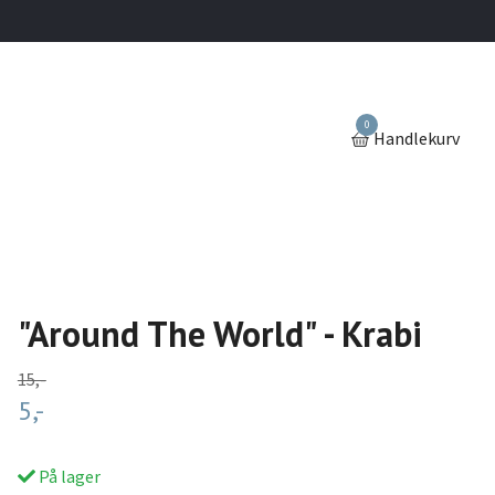
0
Handlekurv
"Around The World" - Krabi
15,-
5,-
På lager