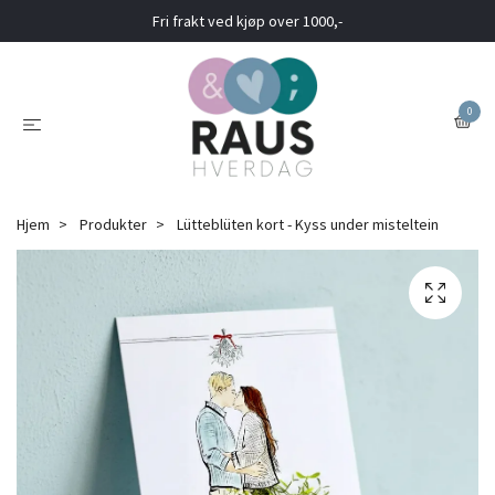
Fri frakt ved kjøp over 1000,-
0
Hjem
Produkter
Lütteblüten kort - Kyss under misteltein