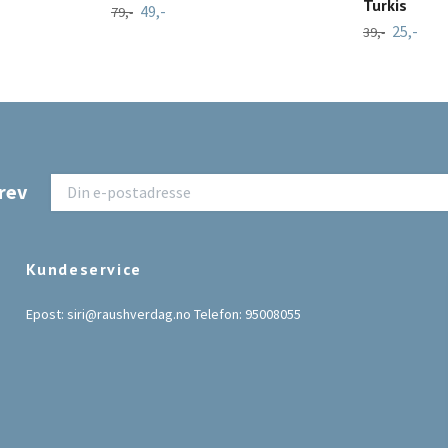
Turkis
49,-
79,-
25,-
39,-
rev
Kundeservice
Epost:
siri@raushverdag.no
Telefon: 95008055