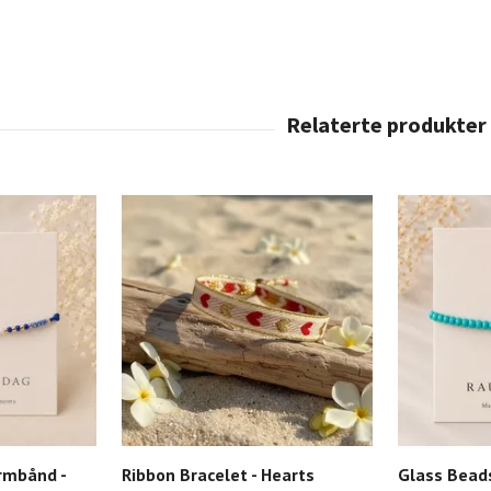
rmbånd -
Ribbon Bracelet - Hearts
Glass Beads