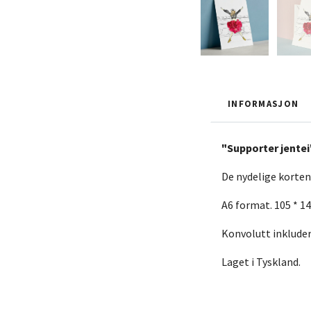
INFORMASJON
"Supporter jentei
De nydelige kortene
A6 format. 105 * 
Konvolutt inkluder
Laget i Tyskland.