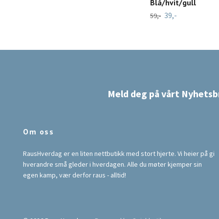
Blå/hvit/gull
39,-
59,-
Meld deg på vårt Nyhetsb
Om oss
RausHverdag er en liten nettbutikk med stort hjerte. Vi heier på gi
hverandre små gleder i hverdagen. Alle du møter kjemper sin
egen kamp, vær derfor raus - alltid!