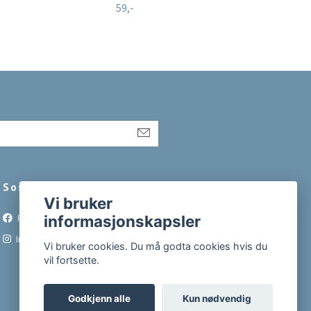
Red
59,-
139,-
Sosiale medier
Vi bruker
Facebook
informasjonskapsler
Instagram
Vi bruker cookies. Du må godta cookies hvis du
vil fortsette.
Godkjenn alle
Kun nødvendig