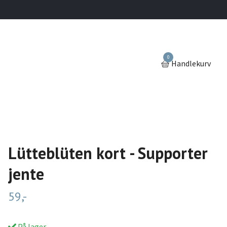
0
Handlekurv
Lütteblüten kort - Supporter
jente
59,-
På lager