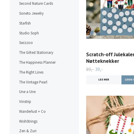
Second Nature Cards
Soneto Jewelry
Starfish
Studio Soph
Swizzoo
The Gifted Stationary
Scratch-off Julekale
Nøtteknekker
The Happiness Planner
89,-
39,-
The Right Lines
LES MER
The Vintage Pearl
Une a Une
Vinstrip
Wanderlust + Co
WishStrings
Zen & Zuri