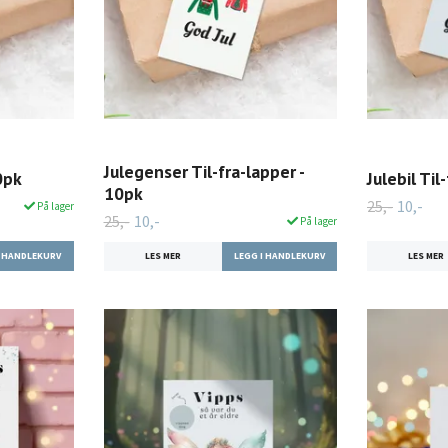
Julegenser Til-fra-lapper -
10pk
Julebil Til
10pk
25,-
10,-
På lager
25,-
10,-
På lager
LES MER
LES MER