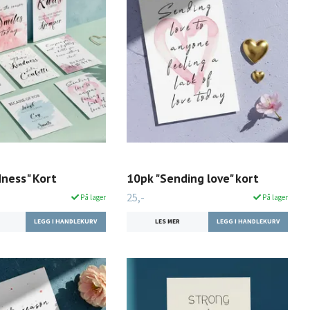
dness" Kort
10pk "Sending love" kort
25,-
På lager
På lager
LES MER