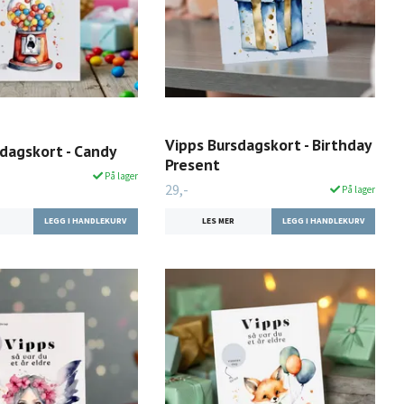
Vipps Bursdagskort - Birthday
dagskort - Candy
Present
På lager
29,-
På lager
LES MER