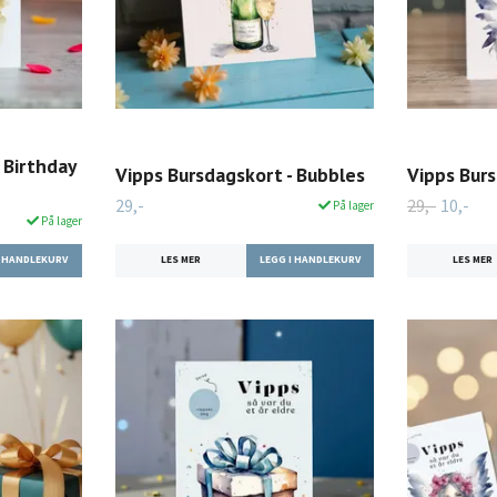
 Birthday
Vipps Bursdagskort - Bubbles
Vipps Burs
29,-
29,-
10,-
På lager
På lager
LES MER
LES MER