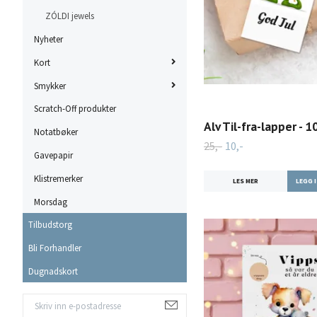
ZÓLDI jewels
Nyheter
Kort
Smykker
Scratch-Off produkter
Alv Til-fra-lapper - 
Notatbøker
25,-
10,-
Gavepapir
Klistremerker
LES MER
Morsdag
Tilbudstorg
Bli Forhandler
Dugnadskort