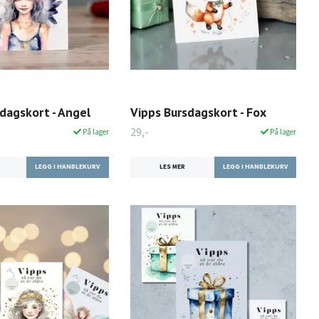
dagskort - Angel
Vipps Bursdagskort - Fox
29,-
På lager
På lager
LES MER