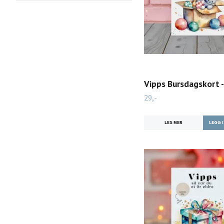
Vipps Bursdagskort -
29,-
LES MER