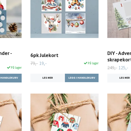
nder -
DIY - Adve
6pk Julekort
skrapekor
79,-
19,-
På lager
249,-
125,-
På lager
LES MER
LES MER