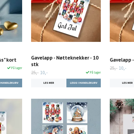
Gavelapp - Nøtteknekker - 10
s" kort
Gavelapp -
stk
25,-
10,-
På lager
25,-
10,-
På lager
LES MER
LES MER