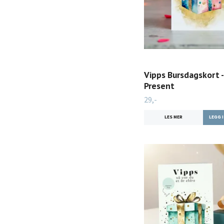
Vipps Bursdagskort -
Present
29,-
LES MER