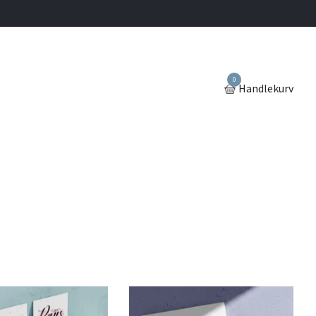
0
Handlekurv