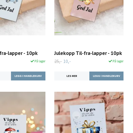
-fra-lapper - 10pk
Julekopp Til-fra-lapper - 10pk
25,-
10,-
På lager
På lager
LES MER