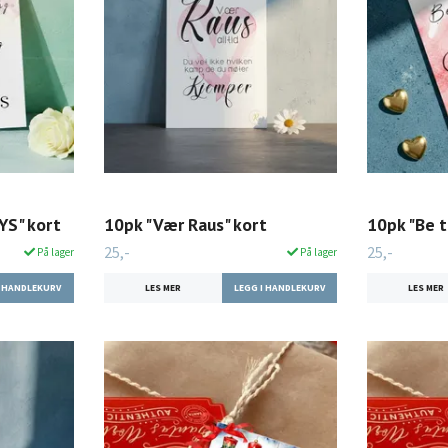
YS" kort
10pk "Vær Raus" kort
10pk "Be t
25,-
25,-
På lager
På lager
LES MER
LES MER