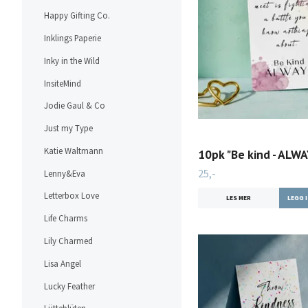
Happy Gifting Co.
Inklings Paperie
Inky in the Wild
InsiteMind
Jodie Gaul & Co
Just my Type
Katie Waltmann
10pk "Be kind - ALWA
25,-
Lenny&Eva
Letterbox Love
LES MER
Life Charms
Lily Charmed
Lisa Angel
Lucky Feather