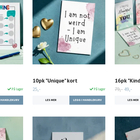
10pk "Unique" kort
16pk "Kin
25,-
79,-
49,-
På lager
På lager
LES MER
LES MER