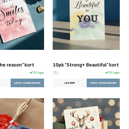
he reason" kort
10pk "Strong+ Beautiful" kort
25,-
På lager
På lager
LES MER