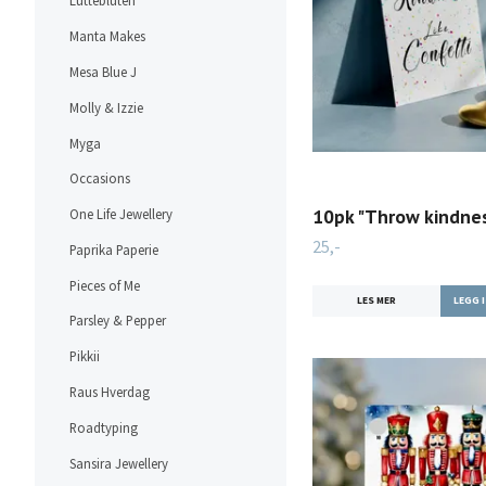
Lütteblüten
Manta Makes
Mesa Blue J
Molly & Izzie
Myga
Occasions
10pk "Throw kindnes
One Life Jewellery
25,-
Paprika Paperie
Pieces of Me
LES MER
Parsley & Pepper
Pikkii
Raus Hverdag
Roadtyping
Sansira Jewellery