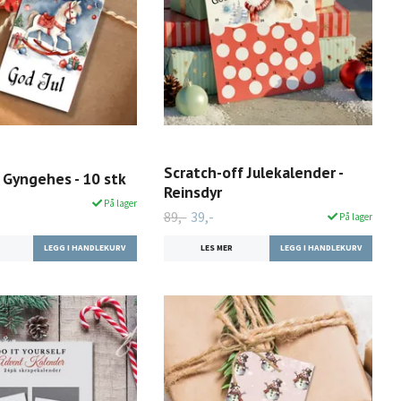
Scratch-off Julekalender -
 Gyngehes - 10 stk
Reinsdyr
På lager
89,-
39,-
På lager
LES MER