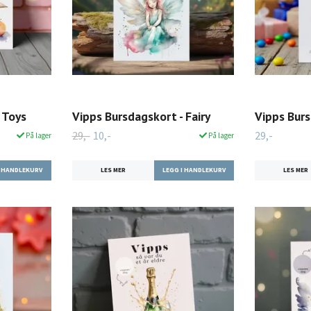
 Toys
Vipps Bursdagskort - Fairy
Vipps Burs
29,-
10,-
29,-
På lager
På lager
LES MER
LES MER