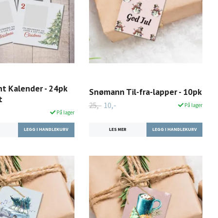
nt Kalender - 24pk
Snømann Til-fra-lapper - 10pk
t
25,-
10,-
På lager
På lager
LES MER