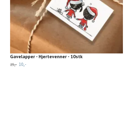
Gavelapper - Hjertevenner - 10stk
10,-
25,-
K
4