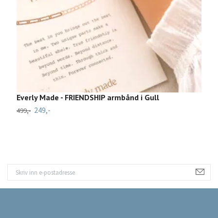
Everly Made - FRIENDSHIP armbånd i Gull
B
249,-
9
499,-