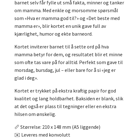
barnet selv får fylle ut små fakta, minner og tanker
om mamma. Med enkle og morsomme spørsmål
som «Hva er mamma god til?» og «Det beste med
mamma er», blir kortet en unik gave full av
kjærlighet, humor og ekte barneord.
Kortet inviterer barnet til å sette ord på hva
mamma betyr for dem, og resultatet blir et minne
som ofte tas vare på for alltid. Perfekt som gave til
morsdag, bursdag, jul – eller bare for å si «jeg er
glad i deg».
Kortet er trykket på ekstra kraftig papir for god
kvalitet og lang holdbarhet. Baksiden er blank, slik
at det også er plass til tegninger eller en ekstra
hilsen om ønskelig.
📏 Størrelse: 210 x 148 mm (A5 liggende)
✉️ Leveres med konvolutt