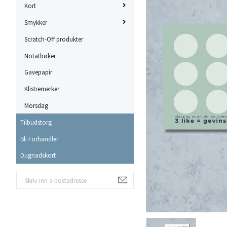
Kort
Smykker
Scratch-Off produkter
Notatbøker
Gavepapir
Klistremerker
Morsdag
Tilbudstorg
Bli Forhandler
Dugnadskort