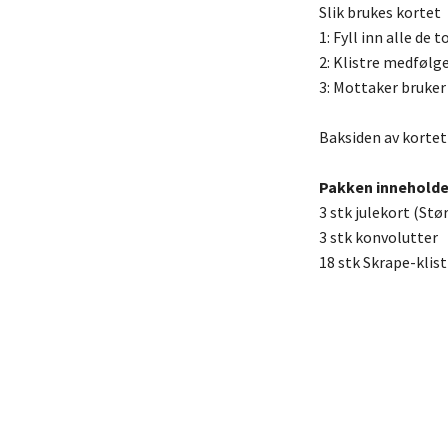
Slik brukes kortet
1: Fyll inn alle de
2: Klistre medfølg
3: Mottaker bruker
Baksiden av kortet 
Pakken inneholde
3 stk julekort (St
3 stk konvolutter
18 stk Skrape-klis