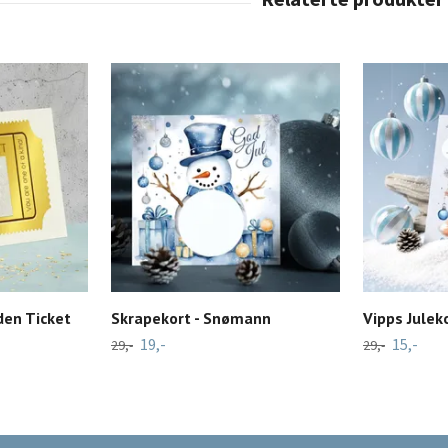
den Ticket
Skrapekort - Snømann
Vipps Juleko
19,-
15,-
29,-
29,-