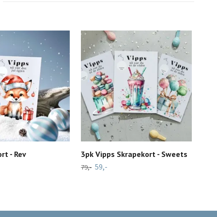
rt - Rev
3pk Vipps Skrapekort - Sweets
Vip
59,-
29,-
79,-