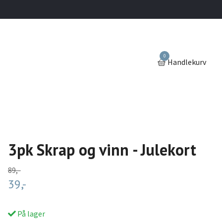
0
Handlekurv
3pk Skrap og vinn - Julekort
89,-
39,-
På lager