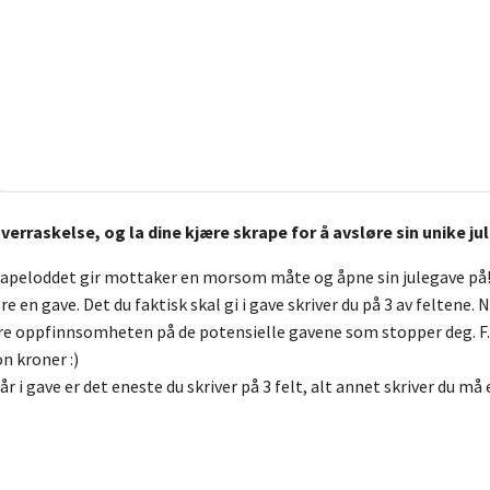
overraskelse, og la dine kjære skrape for å avsløre sin unike j
rapeloddet gir mottaker en morsom måte og åpne sin julegave på! 
e en gave. Det du faktisk skal gi i gave skriver du på 3 av feltene. 
are oppfinnsomheten på de potensielle gavene som stopper deg. F.e
on kroner :)
får i gave er det eneste du skriver på 3 felt, alt annet skriver du må 