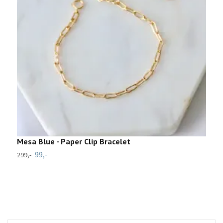
Mesa Blue - Paper Clip Bracelet
J
99,-
299,-
1