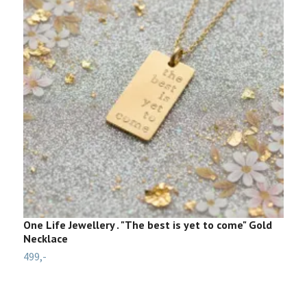
One Life Jewellery . "The best is yet to come" Gold
Z
Necklace
4
499,-