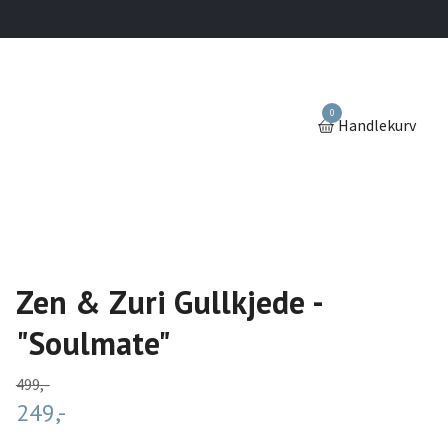
0
Handlekurv
Zen & Zuri Gullkjede -
"Soulmate"
499,-
249,-