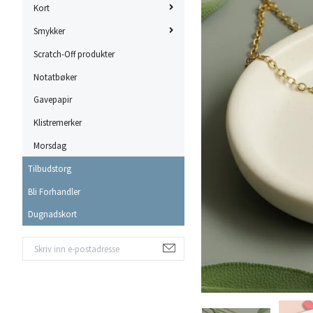
Kort
Smykker
Scratch-Off produkter
Notatbøker
Gavepapir
Klistremerker
Morsdag
Tilbudstorg
Bli Forhandler
Dugnadskort