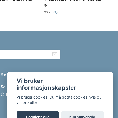
✨
Par
69,-
89,-
99,-
Sosiale medier
Vi bruker
informasjonskapsler
Facebook
Instagram
Vi bruker cookies. Du må godta cookies hvis du
vil fortsette.
Godkjenn alle
Kun nødvendig