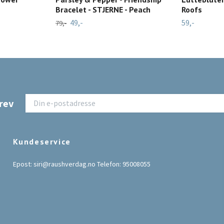
Bracelet - STJERNE - Peach
Roofs
49,-
59,-
79,-
rev
Kundeservice
Epost:
siri@raushverdag.no
Telefon: 95008055