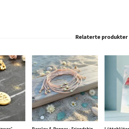
 Power"
Parsley & Pepper - Friendship
Lütteblüten