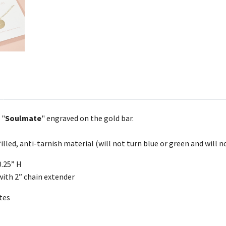
 "
Soulmate
" engraved on the gold bar.
filled, anti-tarnish material (will not turn blue or green and will n
0.25” H
with 2” chain extender
tes