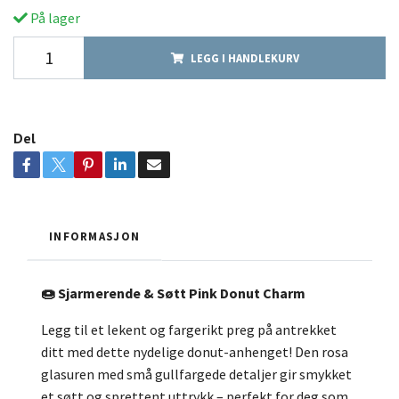
På lager
LEGG I HANDLEKURV
Del
INFORMASJON
🍩 Sjarmerende & Søtt Pink Donut Charm
Legg til et lekent og fargerikt preg på antrekket
ditt med dette nydelige donut-anhenget! Den rosa
glasuren med små gullfargede detaljer gir smykket
et søtt og sprettent uttrykk – perfekt for deg som