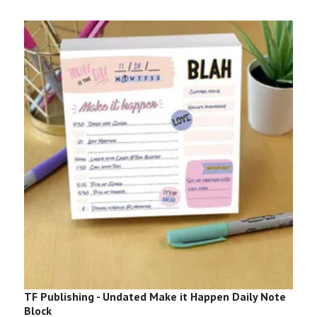
TF Publishing - Undated Make it Happen Daily Note
9
Block
89