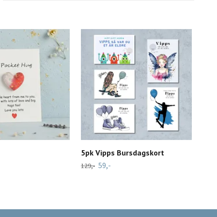
5pk Vipps Bursdagskort
Ela
59,-
39,-
129,-