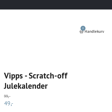
0
Handlekurv
Vipps - Scratch-off
Julekalender
99,-
49,-