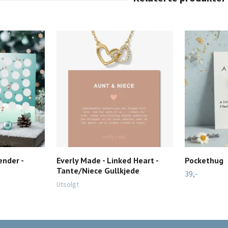
ender -
Everly Made - Linked Heart -
Pockethug
Tante/Niece Gullkjede
39,-
Utsolgt