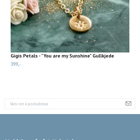
Gigis Petals - "You are my Sunshine" Gullkjede
M
399,-
1