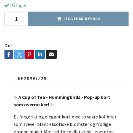
På lager
LEGG I HANDLEKURV
Del
INFORMASJON
✨
A Cup of Tea - Hummingbirds -
Pop-up kort
som overrasker!
✨
Et fargerikt og elegant kort med to vakre kolibrier
som svever blant eksotiske blomster og frodige
grønne blader. Motivet formidler glede, energi og