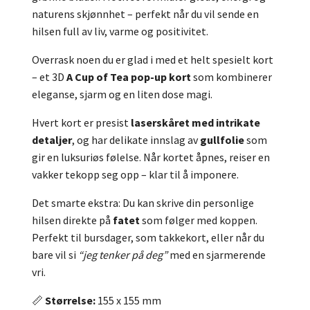
naturens skjønnhet – perfekt når du vil sende en
hilsen full av liv, varme og positivitet.
Overrask noen du er glad i med et helt spesielt kort
– et 3D
A Cup of Tea pop-up kort
som
kombinerer
eleganse, sjarm og en liten dose magi.
Hvert kort er presist
laserskåret med intrikate
detaljer
, og har delikate innslag av
gullfolie
som
gir en luksuriøs følelse. Når kortet åpnes, reiser en
vakker tekopp seg opp – klar til å imponere.
Det smarte ekstra: Du kan skrive din personlige
hilsen direkte på
fatet
som følger med koppen.
Perfekt til bursdager, som takkekort, eller når du
bare vil si
“jeg tenker på deg”
med en sjarmerende
vri.
📏
Størrelse:
155 x 155 mm