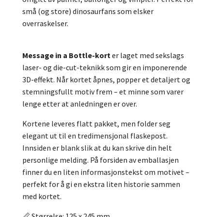
små (og store) dinosaurfans som elsker
overraskelser.
Message in a Bottle-kort
er laget med sekslags
laser- og die-cut-teknikk som gir en imponerende
3D-effekt. Når kortet åpnes, popper et detaljert og
stemningsfullt motiv frem – et minne som varer
lenge etter at anledningen er over.
Kortene leveres flatt pakket, men folder seg
elegant ut til en tredimensjonal flaskepost.
Innsiden er blank slik at du kan skrive din helt
personlige melding. På forsiden av emballasjen
finner du en liten informasjonstekst om motivet –
perfekt for å gi en ekstra liten historie sammen
med kortet.
📏 Størrelse: 125 x 245 mm