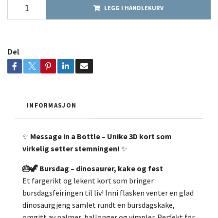
LEGG I HANDLEKURV
Del
INFORMASJON
✨
Message in a Bottle – Unike 3D kort som
virkelig setter stemningen!
✨
🎂🦖 Bursdag – dinosaurer, kake og fest
Et fargerikt og lekent kort som bringer
bursdagsfeiringen til liv! Inni flasken venter en glad
dinosaurgjeng samlet rundt en bursdagskake,
omgitt av palmer, ballonger og vimpler. Perfekt for