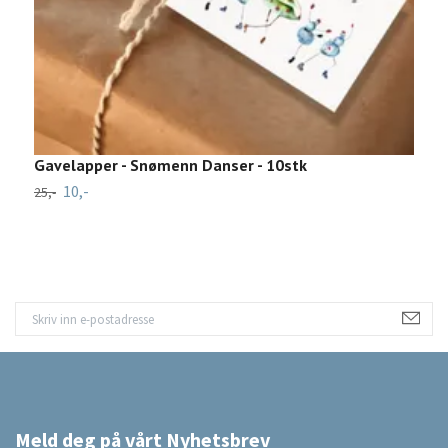
Gavelapper - Snømenn Danser - 10stk
G
10,-
25,-
4
Meld deg på vårt Nyhetsbrev