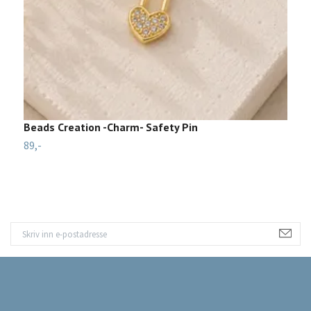
Beads Creation -Charm- Safety Pin
B
89,-
2