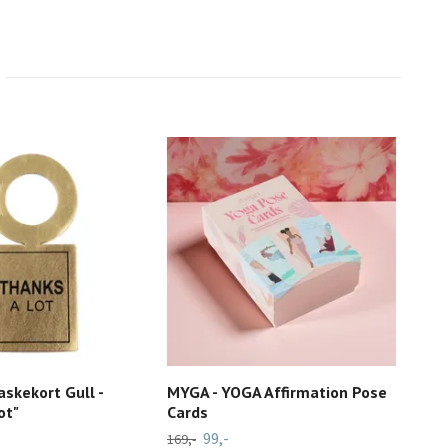
laskekort Gull -
MYGA - YOGA Affirmation Pose
Mar
ot"
Cards
299,
99,-
169,-