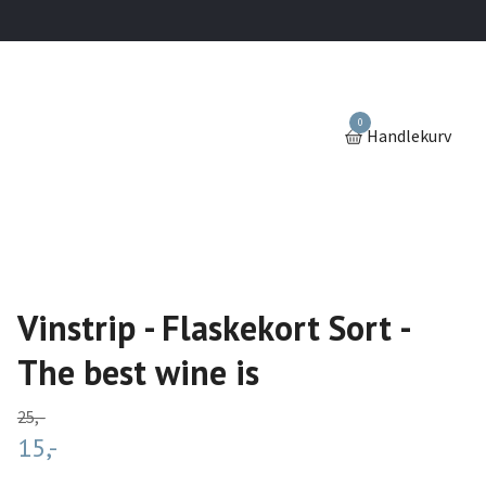
0
Handlekurv
Vinstrip - Flaskekort Sort -
The best wine is
25,-
15,-