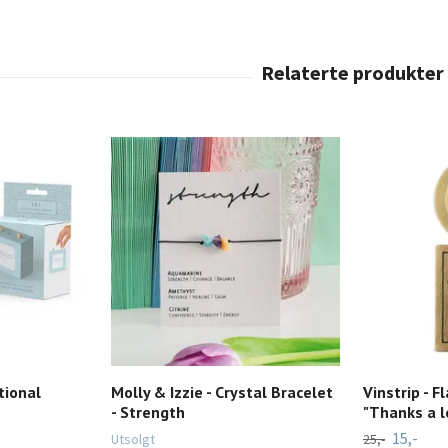
tional
Molly & Izzie - Crystal Bracelet
Vinstrip - F
- Strength
"Thanks a l
15,-
Utsolgt
25,-