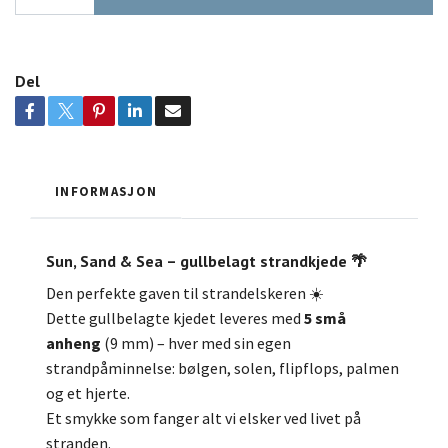
Del
INFORMASJON
Sun, Sand & Sea – gullbelagt strandkjede 🌴
Den perfekte gaven til strandelskeren ☀️
Dette gullbelagte kjedet leveres med
5 små
anheng
(9 mm) – hver med sin egen
strandpåminnelse: bølgen, solen, flipflops, palmen
og et hjerte.
Et smykke som fanger alt vi elsker ved livet på
stranden.