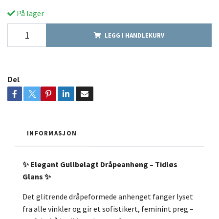
På lager
LEGG I HANDLEKURV
Del
INFORMASJON
✨ Elegant Gullbelagt Dråpeanheng – Tidløs
Glans ✨
Det glitrende dråpeformede anheng­et fanger lyset
fra alle vinkler og gir et sofistikert, feminint preg –