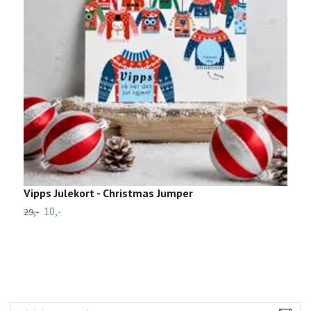
Vipps Julekort - Christmas Jumper
P
C
10,-
29,-
7