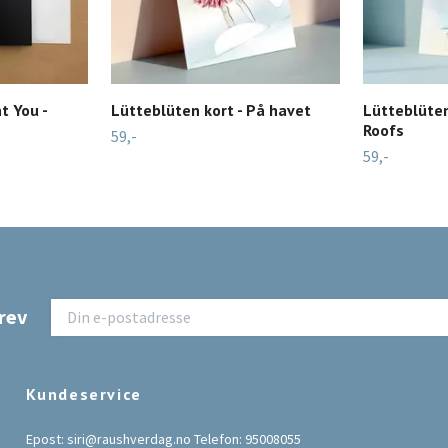
t You -
Lütteblüten kort - På havet
Lütteblüten
Roofs
59,-
59,-
rev
Kundeservice
Epost:
siri@raushverdag.no
Telefon: 95008055