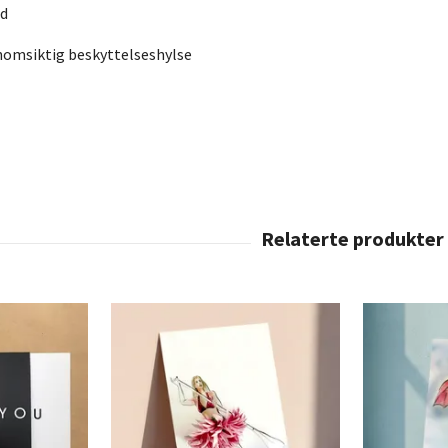
nd
nomsiktig beskyttelseshylse