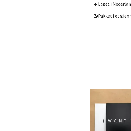
🌷Laget i Nederla
🎁Pakket i et gjen