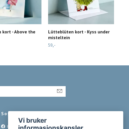
 kort - Above the
Lütteblüten kort - Kyss under
Typ
misteltein
Bir
59,-
49,-
Sosiale medier
Vi bruker
Facebook
informasjonskapsler