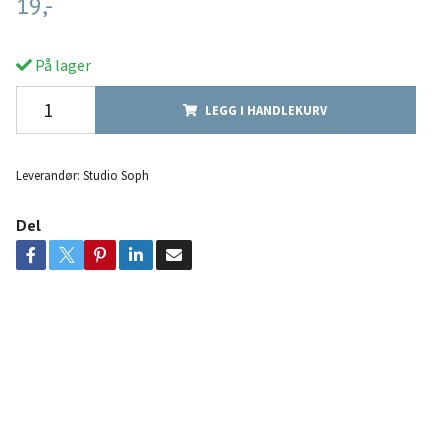
19,-
På lager
LEGG I HANDLEKURV
Leverandør:
Studio Soph
Del