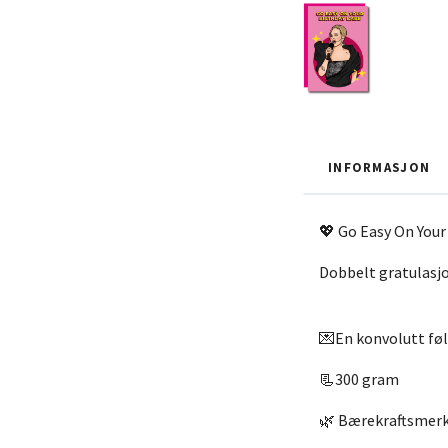
INFORMASJON
💖 Go Easy On Your
Dobbelt gratulasjo
💌En konvolutt fø
📃300 gram
🌿 Bærekraftsmerk