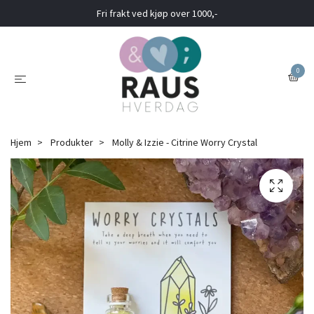
Fri frakt ved kjøp over 1000,-
0
Hjem
Produkter
Molly & Izzie - Citrine Worry Crystal