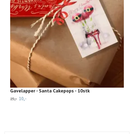
Gavelapper - Santa Cakepops - 10stk
G
10,-
5
25,-