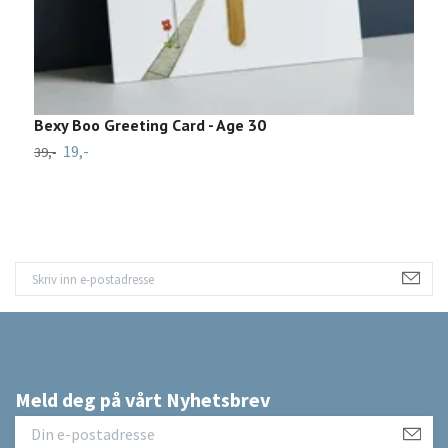
Bexy Boo Greeting Card - Age 30
S
19,-
4
39,-
Meld deg på vårt Nyhetsbrev