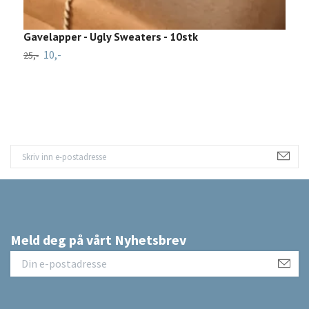
Gavelapper - Ugly Sweaters - 10stk
P
G
10,-
25,-
79
Meld deg på vårt Nyhetsbrev