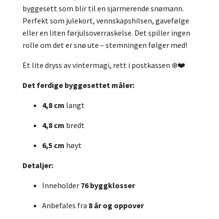
byggesett som blir til en sjarmerende snømann.
Perfekt som julekort, vennskapshilsen, gavefølge
eller en liten førjulsoverraskelse. Det spiller ingen
rolle om det er snø ute – stemningen følger med!
Et lite dryss av vintermagi, rett i postkassen ❄️❤️
Det ferdige byggesettet måler:
4,8 cm
langt
4,8 cm
bredt
6,5 cm
høyt
Detaljer:
Inneholder
76 byggklosser
Anbefales fra
8 år og oppover