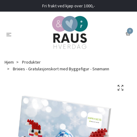
Fri frakt ved kjøp over 1000,-
0
Hjem
Produkter
Brixies - Gratulasjonskort med Byggefigur - Snømann