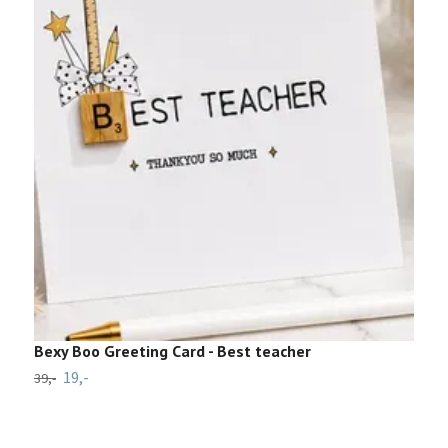
Bexy Boo Greeting Card - Best teacher
V
19,-
5
39,-