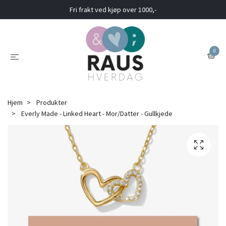
Fri frakt ved kjøp over 1000,-
0
Hjem
Produkter
Everly Made - Linked Heart - Mor/Datter - Gullkjede