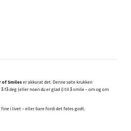
r of Smiles
er akkurat det. Denne søte krukken
 å få deg (eller noen du er glad i) til å smile – om og om
ne i livet – eller bare fordi det føles godt.