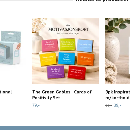
tional
The Green Gables - Cards of
9pk Inspira
Positivity Set
m/korthold
79,-
39,-
79,-