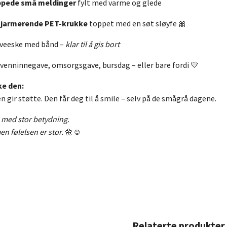
ppede små meldinger
fylt med varme og glede
sjarmerende PET-krukke
toppet med en søt sløyfe 🎀
veeske med bånd –
klar til å gis bort
venninnegave, omsorgsgave, bursdag – eller bare fordi 💛
ke den:
n gir støtte. Den får deg til å smile – selv på de smågrå dagene.
e med stor betydning.
n følelsen er stor.
🌼☺️