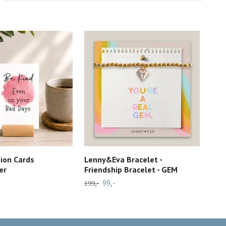
tion Cards
Lenny&Eva Bracelet -
Myg
er
Friendship Bracelet - GEM
Ter
99,-
199,-
199,-