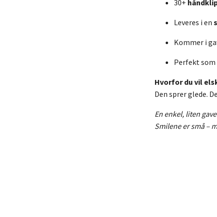
30+
håndkli
Leveres i en
Kommer i ga
Perfekt som 
Hvorfor du vil els
Den sprer glede. De
En enkel, liten gav
Smilene er små – me