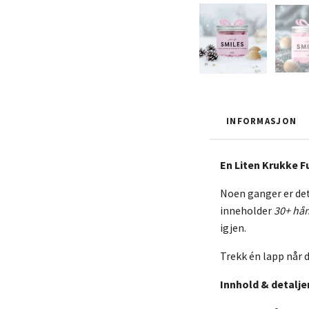
INFORMASJON
En Liten Krukke Fu
Noen ganger er det 
inneholder
30+ hå
igjen.
Trekk én lapp når d
Innhold & detaljer