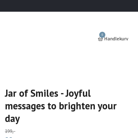
0
Handlekurv
Jar of Smiles - Joyful
messages to brighten your
day
199,-