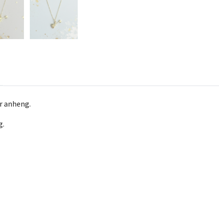
ar anheng.
g.