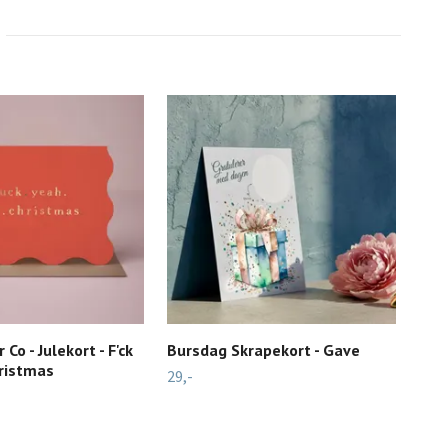
 Co - Julekort - F'ck
Bursdag Skrapekort - Gave
Kort
hristmas
blo
29,-
149,