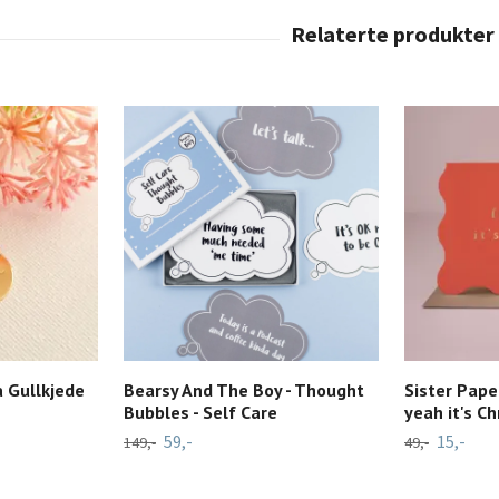
a Gullkjede
Bearsy And The Boy - Thought
Sister Paper
Bubbles - Self Care
yeah it's C
59,-
15,-
149,-
49,-