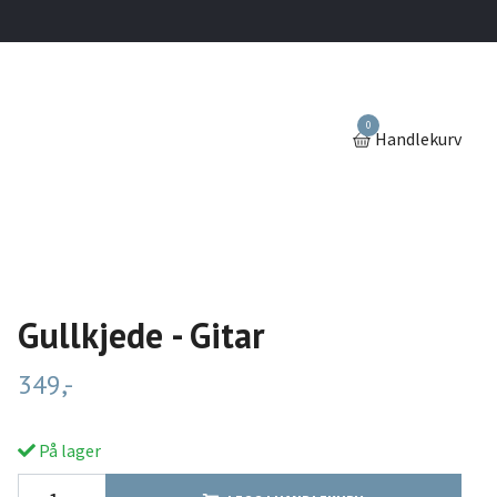
0
Handlekurv
Gullkjede - Gitar
349,-
På lager