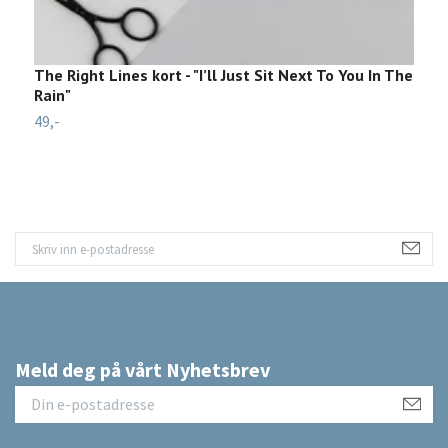
The Right Lines kort - "I’ll Just Sit Next To You In The
L
Rain"
5
49,-
Meld deg på vårt Nyhetsbrev