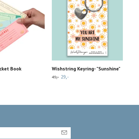
icket Book
Wishstring Keyring- "Sunshine"
Occa
Live
29,-
49,-
19,-