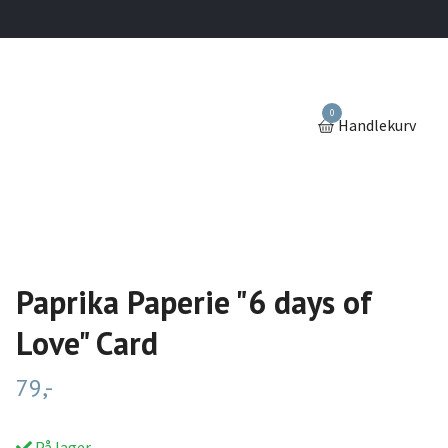
0
Handlekurv
Paprika Paperie "6 days of
Love" Card
79,-
På lager