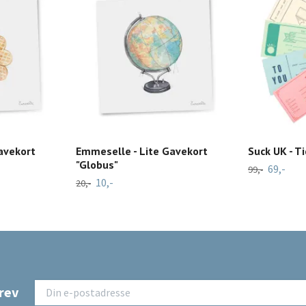
avekort
Emmeselle - Lite Gavekort
Suck UK - T
"Globus"
69,-
99,-
10,-
20,-
rev