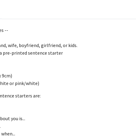
s --
d, wife, boyfriend, girlfriend, or kids.
 a pre-printed sentence starter
x 9cm)
hite or pink/white)
ntence starters are:
out you is...
.
when...