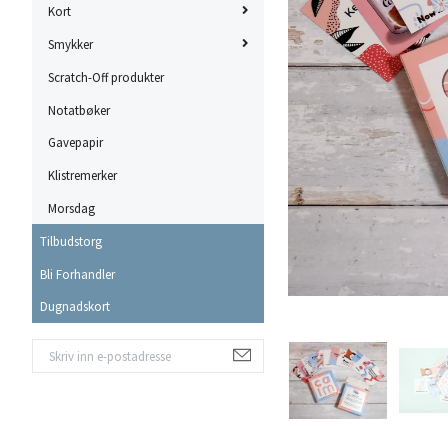
Kort
Smykker
Scratch-Off produkter
Notatbøker
Gavepapir
Klistremerker
Morsdag
Tilbudstorg
Bli Forhandler
Dugnadskort