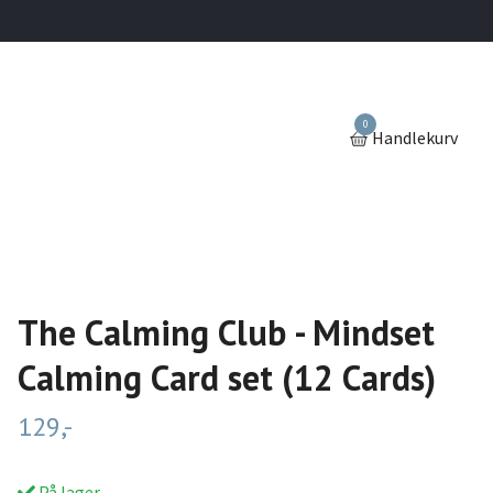
0
Handlekurv
The Calming Club - Mindset
Calming Card set (12 Cards)
129,-
På lager