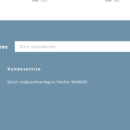
39,-
19,-
rev
Kundeservice
Epost:
siri@raushverdag.no
Telefon: 95008055