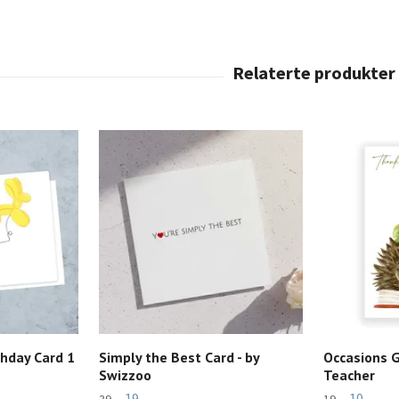
thday Card 1
Simply the Best Card - by
Occasions G
Swizzoo
Teacher
19,-
10,-