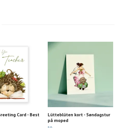
reeting Card - Best
Lütteblüten kort - Søndagstur
Skr
på moped
39,-
59,-