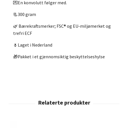
💌En konvolutt følger med.
📃300 gram
🌿 Bærekraftsmerker; FSC® og EU-miljømerket og
trefri ECF
🌷Laget i Nederland
🎁Pakket i et gjennomsiktig beskyttelseshylse