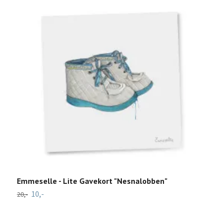
Emmeselle - Lite Gavekort "Nesnalobben"
"
10,-
20,-
15