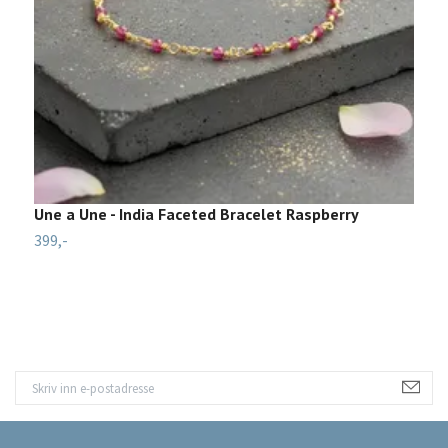
Une a Une - India Faceted Bracelet Raspberry
L
399,-
5