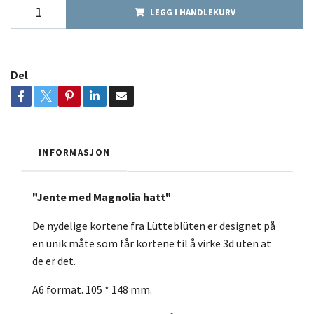
LEGG I HANDLEKURV
Del
INFORMASJON
"Jente med Magnolia hatt"
De nydelige kortene fra Lütteblüten er designet på
en unik måte som får kortene til å virke 3d uten at
de er det.
A6 format. 105 * 148 mm.