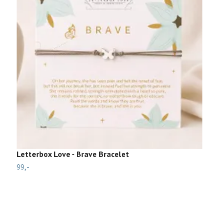
Letterbox Love - Brave Bracelet
L
99,-
99