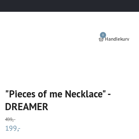
0
Handlekurv
"Pieces of me Necklace" -
DREAMER
499,-
199,-