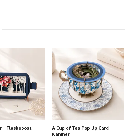
n - Flaskepost -
A Cup of Tea Pop Up Card -
The
Kaniner
Posi