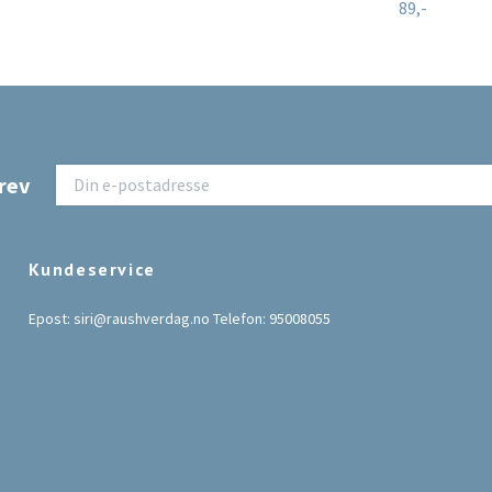
89,-
rev
Kundeservice
Epost:
siri@raushverdag.no
Telefon: 95008055