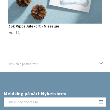
3pk Vipps Julekort - Nisselue
V
19,-
2
79,-
Meld deg på vårt Nyhetsbrev