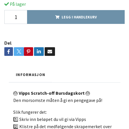
På lager
LEGG I HANDLEKURV
Del
INFORMASJON
🎂
Vipps Scratch-off Bursdagskort
🎂
Den morsomste måten å gi en pengegave på!
Slik fungerer det:
1️⃣ Skriv inn beløpet du vil gi via Vipps
2️⃣ Klistre på det medfølgende skrapemerket over