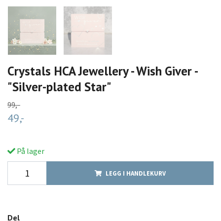
Crystals HCA Jewellery - Wish Giver -
"Silver-plated Star"
99,-
49,-
På lager
LEGG I HANDLEKURV
Del