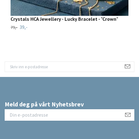
Crystals HCA Jewellery - Lucky Bracelet - "Crown"
B
39,-
1
79,-
Meld deg på vårt Nyhetsbrev