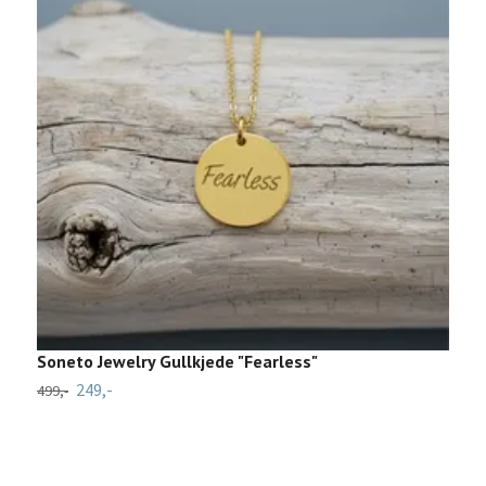
Soneto Jewelry Gullkjede "Fearless"
R
249,-
499,-
79