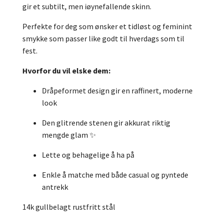
gir et subtilt, men iøynefallende skinn.
Perfekte for deg som ønsker et tidløst og feminint
smykke som passer like godt til hverdags som til
fest.
Hvorfor du vil elske dem:
Dråpeformet design gir en raffinert, moderne
look
Den glitrende stenen gir akkurat riktig
mengde glam ✨
Lette og behagelige å ha på
Enkle å matche med både casual og pyntede
antrekk
14k gullbelagt rustfritt stål