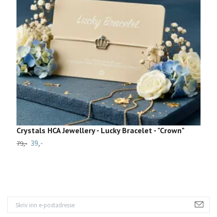
Crystals HCA Jewellery - Lucky Bracelet - "Crown"
M
39,-
79,-
69