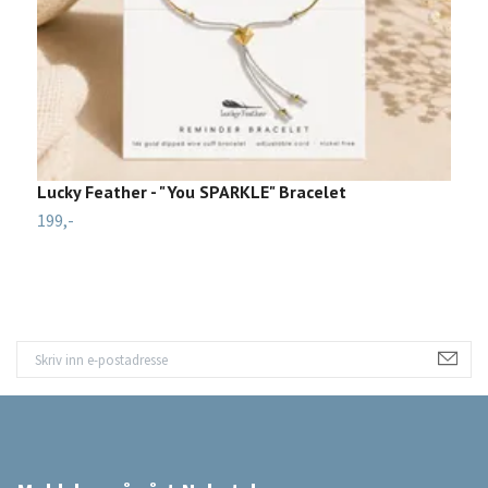
Lucky Feather - "You SPARKLE" Bracelet
C
199,-
79