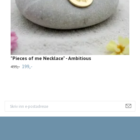
"Pieces of me Necklace" - Ambitious
H
199,-
7
499,-