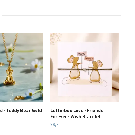
d - Teddy Bear Gold
Letterbox Love - Friends
Zen 
Forever - Wish Bracelet
Ass
99,-
499,