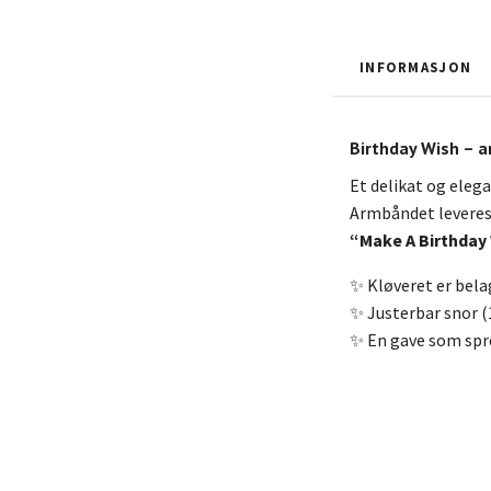
INFORMASJON
Birthday Wish – 
Et delikat og eleg
Armbåndet leveres 
“Make A Birthday
✨ Kløveret er belag
✨ Justerbar snor (
✨ En gave som spre