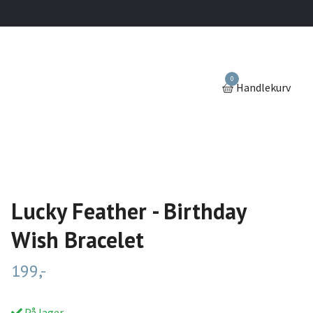
0
Handlekurv
Lucky Feather - Birthday
Wish Bracelet
199,-
På lager