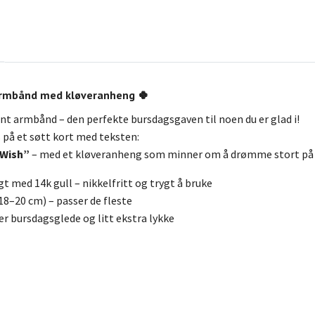
armbånd med kløveranheng 🍀
ant armbånd – den perfekte bursdagsgaven til noen du er glad i!
på et søtt kort med teksten:
 Wish”
– med et kløveranheng som minner om å drømme stort på
t med 14k gull – nikkelfritt og trygt å bruke
18–20 cm) – passer de fleste
r bursdagsglede og litt ekstra lykke