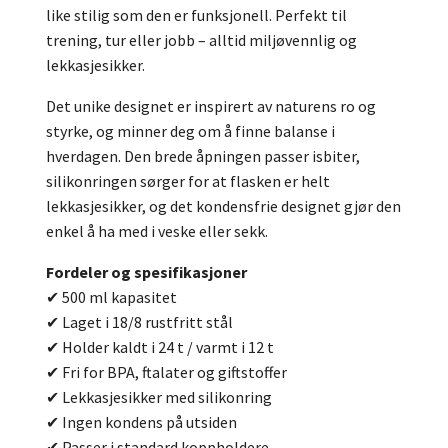
like stilig som den er funksjonell. Perfekt til
trening, tur eller jobb – alltid miljøvennlig og
lekkasjesikker.
Det unike designet er inspirert av naturens ro og
styrke, og minner deg om å finne balanse i
hverdagen. Den brede åpningen passer isbiter,
silikonringen sørger for at flasken er helt
lekkasjesikker, og det kondensfrie designet gjør den
enkel å ha med i veske eller sekk.
Fordeler og spesifikasjoner
✔ 500 ml kapasitet
✔ Laget i 18/8 rustfritt stål
✔ Holder kaldt i 24 t / varmt i 12 t
✔ Fri for BPA, ftalater og giftstoffer
✔ Lekkasjesikker med silikonring
✔ Ingen kondens på utsiden
✔ Passer i standard koppholdere