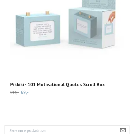
Pikkiki - 101 Motivational Quotes Scroll Box
E
69,-
7
179,-