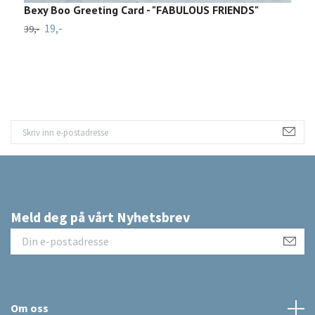
Bexy Boo Greeting Card - "FABULOUS FRIENDS"
T
19,-
39,-
49
Meld deg på vårt Nyhetsbrev
Om oss