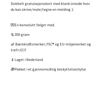
Dobbelt gratulasjonskort med blank innside hvor
du kan skrive/male/tegne en melding :).
💌En konvolutt følger med.
📃300 gram
🌿 Bærekraftsmerker; FSC® og EU-miljømerket og
trefri ECF
🌷Laget i Nederland
🎁Pakket i et gjennomsiktig beskyttelseshylse