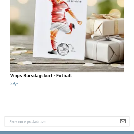
Vipps Bursdagskort - Fotball
S
29,-
29