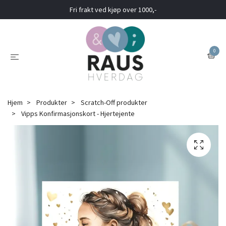
Fri frakt ved kjøp over 1000,-
0
Hjem
Produkter
Scratch-Off produkter
Vipps Konfirmasjonskort - Hjertejente